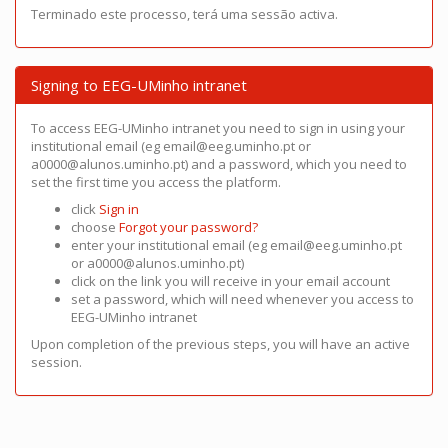
Terminado este processo, terá uma sessão activa.
Signing to EEG-UMinho intranet
To access EEG-UMinho intranet you need to sign in using your
institutional email (eg email@eeg.uminho.pt or
a0000@alunos.uminho.pt) and a password, which you need to
set the first time you access the platform.
click
Sign in
choose
Forgot your password?
enter your institutional email (eg email@eeg.uminho.pt
or a0000@alunos.uminho.pt)
click on the link you will receive in your email account
set a password, which will need whenever you access to
EEG-UMinho intranet
Upon completion of the previous steps, you will have an active
session.