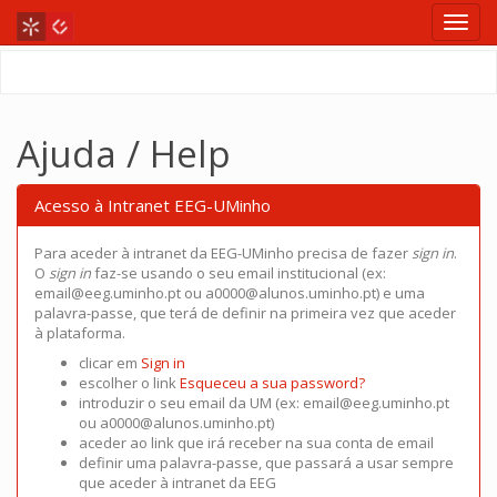
Ajuda / Help
Acesso à Intranet EEG-UMinho
Para aceder à intranet da EEG-UMinho precisa de fazer
sign in
.
O
sign in
faz-se usando o seu email institucional (ex:
email@eeg.uminho.pt ou a0000@alunos.uminho.pt) e uma
palavra-passe, que terá de definir na primeira vez que aceder
à plataforma.
clicar em
Sign in
escolher o link
Esqueceu a sua password?
introduzir o seu email da UM (ex: email@eeg.uminho.pt
ou a0000@alunos.uminho.pt)
aceder ao link que irá receber na sua conta de email
definir uma palavra-passe, que passará a usar sempre
que aceder à intranet da EEG